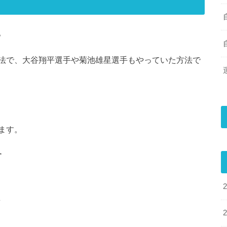
。
法で、大谷翔平選手や菊池雄星選手もやっていた方法で
ます。
す
く