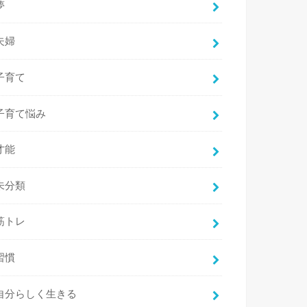
夢
夫婦
子育て
子育て悩み
才能
未分類
筋トレ
習慣
自分らしく生きる