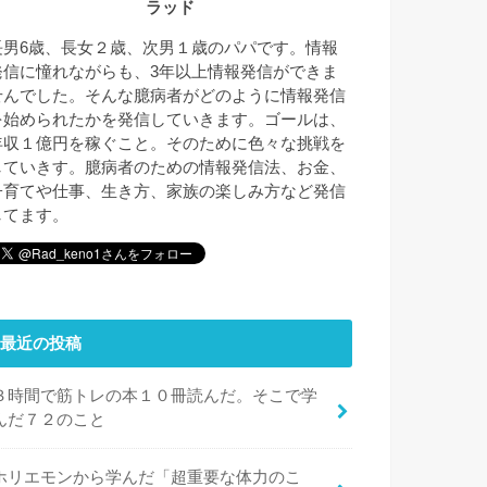
ラッド
長男6歳、長女２歳、次男１歳のパパです。情報
発信に憧れながらも、3年以上情報発信ができま
せんでした。そんな臆病者がどのように情報発信
を始められたかを発信していきます。ゴールは、
年収１億円を稼ぐこと。そのために色々な挑戦を
していきす。臆病者のための情報発信法、お金、
子育てや仕事、生き方、家族の楽しみ方など発信
してます。
最近の投稿
３時間で筋トレの本１０冊読んだ。そこで学
んだ７２のこと
ホリエモンから学んだ「超重要な体力のこ