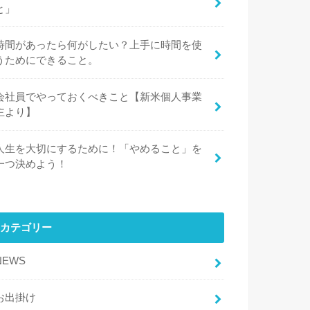
と」
時間があったら何がしたい？上手に時間を使
うためにできること。
会社員でやっておくべきこと【新米個人事業
主より】
人生を大切にするために！「やめること」を
一つ決めよう！
カテゴリー
NEWS
お出掛け